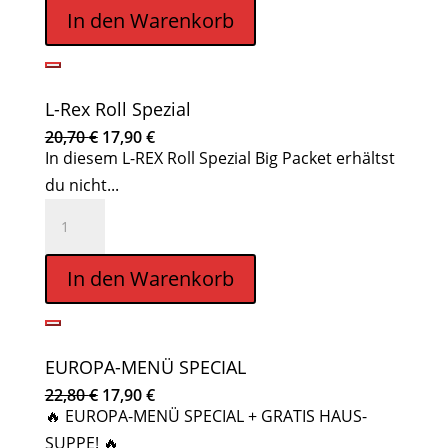
Menu
In den Warenkorb
Menge
L-Rex Roll Spezial
Ursprünglicher
Aktueller
20,70
€
17,90
€
Preis
Preis
In diesem L-REX Roll Spezial Big Packet erhältst
war:
ist:
20,70 €
17,90 €.
du nicht...
L-
Rex
Roll
In den Warenkorb
Spezial
Menge
EUROPA-MENÜ SPECIAL
Ursprünglicher
Aktueller
22,80
€
17,90
€
Preis
Preis
🔥 EUROPA-MENÜ SPECIAL + GRATIS HAUS-
war:
ist:
22,80 €
17,90 €.
SUPPE! 🔥