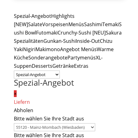
Spezial-Angebot
Highlights
[NEW]
Salate
Vorspeisen
Menüs
Sashimi
Temaki
S
ushi Bowl
Futomaki
Crunchy-Sushi [NEU]
Sakura
Spezialitäten
Gunkan-Sushi
Inside-Out
Chizu
Yaki
Nigiri
Makimono
Angebot Menüs
Warme
Küche
Sonderangebote
Partymenüs
XL-
Suppen
Desserts
Getränke
Extras
Spezial-Angebot
×
Liefern
Abholen
Bitte wählen Sie Ihre Stadt aus
Bitte wählen Sie Ihre Stadt aus