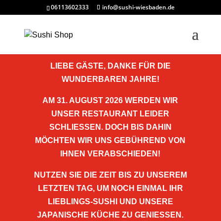
06113602333
info@sushi-wiesbaden.de
LIEBE GÄSTE, DANKE FÜR DIE
WUNDERBAREN JAHRE!
AM 31. AUGUST 2026 WERDEN WIR
UNSER RESTAURANT LEIDER
SCHLIESSEN. DOCH BIS DAHIN M
ÖCHTEN WIR UNS GEBÜHREND VON I
HNEN VERABSCHIEDEN!
NUTZEN SIE DIE ZEIT BIS ZU UNSEREM
LETZTEN TAG, UM NOCH EINMAL IHR
LIEBLINGS-SUSHI UND UNSERE
JAPANISCHE KÜCHE ZU GENIESSEN. W